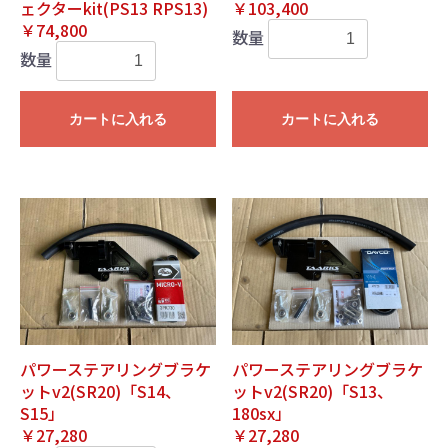
ェクターkit(PS13 RPS13)
￥103,400
￥74,800
数量
数量
カートに入れる
カートに入れる
パワーステアリングブラケ
パワーステアリングブラケ
ットv2(SR20)「S14、
ットv2(SR20)「S13、
S15」
180sx」
￥27,280
￥27,280