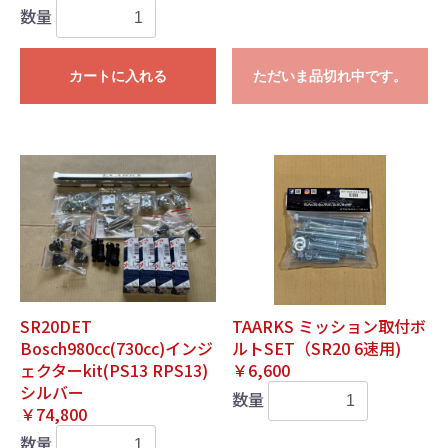
数量
カートに入れる
ただいま品切れ中です。
SR20DET
TAARKS ミッション取付ボ
Bosch980cc(730cc)インジ
ルトSET（SR20 6速用)
ェクターkit(PS13 RPS13)
￥6,600
シルバー
数量
￥74,800
数量