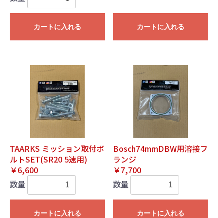
カートに入れる
カートに入れる
TAARKS ミッション取付ボ
Bosch74mmDBW用溶接フ
ルトSET(SR20 5速用)
ランジ
￥6,600
￥7,700
数量
数量
カートに入れる
カートに入れる