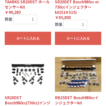
TAARKS SR20DET ホール
SR20DET Bosch980cc or
センサーKit
730ccインジェクター
￥49,280
kit(S14 S15)
￥85,800
数量
数量
カートに入れる
カートに入れる
SR20DET
RB25DET Bosch980ccイ
Bosch980cc(730cc)インジ
ンジェクターkit