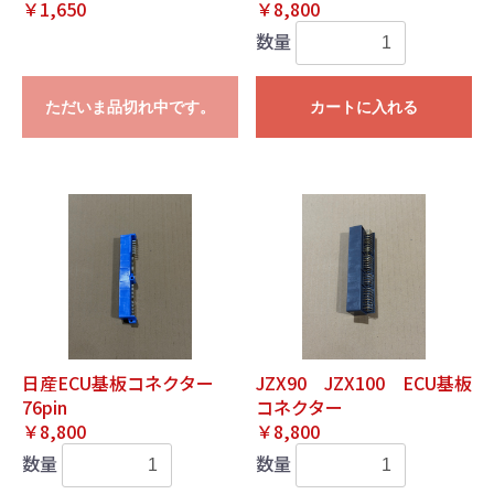
￥1,650
￥8,800
数量
ただいま品切れ中です。
カートに入れる
日産ECU基板コネクター
JZX90 JZX100 ECU基板
76pin
コネクター
￥8,800
￥8,800
数量
数量